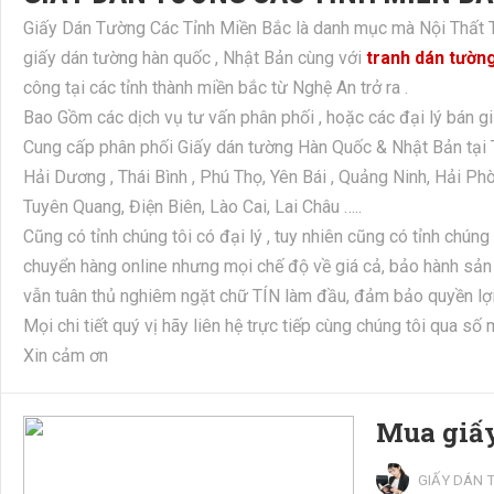
Giấy Dán Tường Các Tỉnh Miền Bắc là danh mục mà Nội Thất Trăn
giấy dán tường hàn quốc , Nhật Bản cùng với
tranh dán tườn
công tại các tỉnh thành miền bắc từ Nghệ An trở ra .
Bao Gồm các dịch vụ tư vấn phân phối , hoặc các đại lý bán g
Cung cấp phân phối Giấy dán tường Hàn Quốc & Nhật Bản tại T
Hải Dương , Thái Bình , Phú Thọ, Yên Bái , Quảng Ninh, Hải Phò
Tuyên Quang, Điện Biên, Lào Cai, Lai Châu …..
Cũng có tỉnh chúng tôi có đại lý , tuy nhiên cũng có tỉnh chúng
chuyển hàng online nhưng mọi chế độ về giá cả, bảo hành s
vẫn tuân thủ nghiêm ngặt chữ TÍN làm đầu, đảm bảo quyền lợi
Mọi chi tiết quý vị hãy liên hệ trực tiếp cùng chúng tôi qua s
Xin cảm ơn
Mua giấy
GIẤY DÁN 