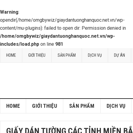
Warning
:
opendir(/home/omgbywiz/giaydantuonghanquoc.net.vn/wp-
content/mu-plugins): failed to open dir: Permission denied in
/home/omgbywiz/giaydantuonghanquoc.net.vn/wp-
includes/load.php
on line
981
HOME
GIỚI THIỆU
SẢN PHẨM
DỊCH VỤ
DỰ ÁN
HOME
GIỚI THIỆU
SẢN PHẨM
DỊCH VỤ
GIẤY DÁN TƯỜNG CÁC TỈNH MIỀN B