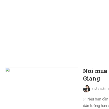
Nơi mua 
Giang
GIẤY DÁN 
✅ Nếu bạn cần 
dán tường hàn q