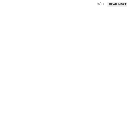
bán...
READ MORE