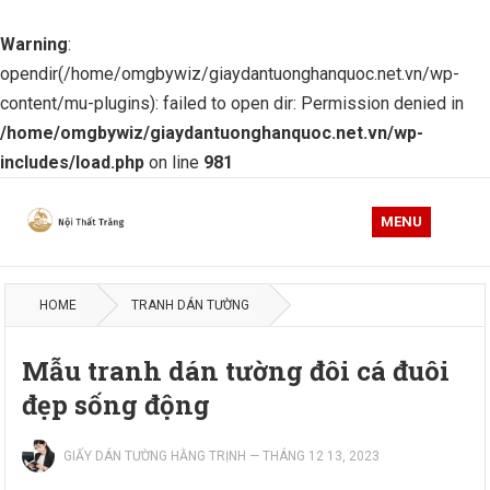
Warning
:
opendir(/home/omgbywiz/giaydantuonghanquoc.net.vn/wp-
content/mu-plugins): failed to open dir: Permission denied in
/home/omgbywiz/giaydantuonghanquoc.net.vn/wp-
includes/load.php
on line
981
MENU
HOME
TRANH DÁN TƯỜNG
Mẫu tranh dán tường đôi cá đuôi
đẹp sống động
GIẤY DÁN TƯỜNG HẰNG TRỊNH
—
THÁNG 12 13, 2023