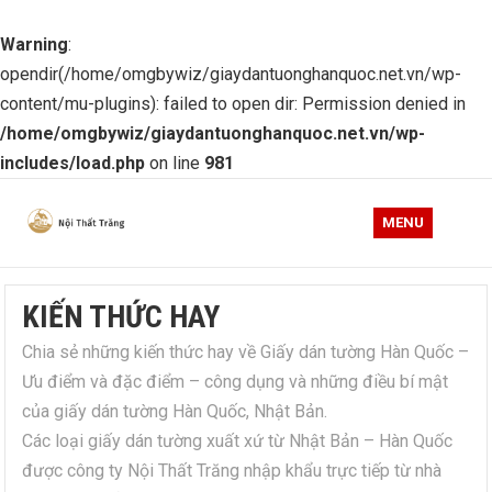
Warning
:
opendir(/home/omgbywiz/giaydantuonghanquoc.net.vn/wp-
content/mu-plugins): failed to open dir: Permission denied in
/home/omgbywiz/giaydantuonghanquoc.net.vn/wp-
includes/load.php
on line
981
MENU
KIẾN THỨC HAY
Chia sẻ những kiến thức hay về Giấy dán tường Hàn Quốc –
Ưu điểm và đặc điểm – công dụng và những điều bí mật
của giấy dán tường Hàn Quốc, Nhật Bản.
Các loại giấy dán tường xuất xứ từ Nhật Bản – Hàn Quốc
được công ty Nội Thất Trăng nhập khẩu trực tiếp từ nhà