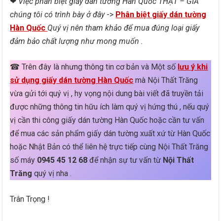
❤
Việc phân biệt giấy dán tường Hàn Quốc THẬT – GIẢ
chúng tôi có trình bày ở đây
->
Phân biệt giấy dán tường
Hàn Quốc
Quý vị nên tham khảo để mua đúng loại giấy
đảm bảo chất lượng như mong muốn .
☎ Trên đây là nhưng thông tin cơ bản và Một số
lưu ý khi
sử dụng giấy dán tường Hàn Quốc
mà Nội Thất Trăng
vừa gửi tới quý vị , hy vọng nội dung bài viết đã truyền tải
được những thông tin hữu ích làm quý vị hứng thú , nếu quý
vị cần thi công giấy dán tường Hàn Quốc hoặc cần tư vấn
để mua các sản phẩm giấy dán tường xuất xứ từ Hàn Quốc
hoặc Nhật Bản có thể liên hệ trực tiếp cùng Nội Thất Trăng
số máy
0945 45 12 68
để nhận sự tư vấn từ
Nội Thất
Trăng
quý vị nha .
Trân Trọng !