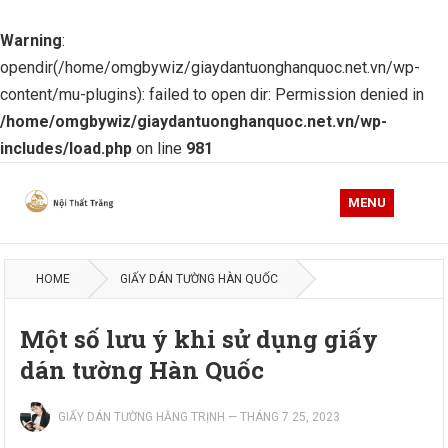
Warning
:
opendir(/home/omgbywiz/giaydantuonghanquoc.net.vn/wp-
content/mu-plugins): failed to open dir: Permission denied in
/home/omgbywiz/giaydantuonghanquoc.net.vn/wp-
includes/load.php
on line
981
MENU
HOME
GIẤY DÁN TƯỜNG HÀN QUỐC
Một số lưu ý khi sử dụng giấy
dán tường Hàn Quốc
GIẤY DÁN TƯỜNG HẰNG TRỊNH
—
THÁNG 7 25, 2023