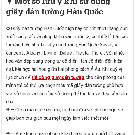
✦ Một số lưu ý khi sử dụng
giấy dán tường Hàn Quốc
✿ Giấy dán tường Hàn Quốc hiện nay có rất nhiều hãng sản
xuất cung cấp và nhập khẩu vào nước ta, có thể kế đến các
thương hiệu như là Giấy dán tường Hàn Quốc Xavia , V-
concept , Albany , Living , Darae , Fiesta , Fiore…Với nhiều
hoa văn đẹp sang trọng từ cổ điển , tân cổ điển đến hiện
đại, kết hợp hài hòa giữa hai phong cách Á Âu. Khi quý vị
lựa chọn để
thi công giấy dán tường
cho căn phòng của
mình thì có thể lựa chọn mẫu mã giấy dán tường phù hợp
với sở thích và nhu cầu sử dụng để tôn lên vẻ đẹp của căn
nhà.
❀ – Chọn màu sắc êm dịu, mát mẻ đối với phòng ngủ sẽ
giúp bạn thư giãn sau một ngày làm việc mệt mỏi.
❀ – Với không gian phòng khách nên tạo sự nổi bật, sang