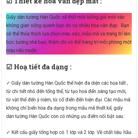
☑ Thiết kế hoa văn đẹp mắt :
Giấy dán tường Hàn Quốc sẽ thổi một luồng gió mới vào
không gian sống quanh bạn do có nhiều hoa văn đẹp . Bạn
có thể thỏa thích lựa chọn màu sắc, mẫu mã và trang trí lên
bức tường nhà bạn, thậm chí có thể trang trí mỗi phòng một
màu nếu muốn.
☑ Hoạ tiết đa dạng :
✓ Giấy dán tường Hàn Quốc thể hiện đa diện các họa tiết ,
từ chi tiết nhỏ đến tổng thể, từ tạo hoá đến sáng tạo mới,
từ vật thể đến ý niệm, từ cổ điển đến hiện đại. Các mẫu mã
không chỉ biến hóa đa dạng trong mẫu mã thiết kế, giấy
dán tường Hàn Quốc còn có những ưu điểm nổi bật sau :
✓ Kết cấu giấy tổng hợp có 1 lớp và 2 lớp. Về chất liệu: hầu